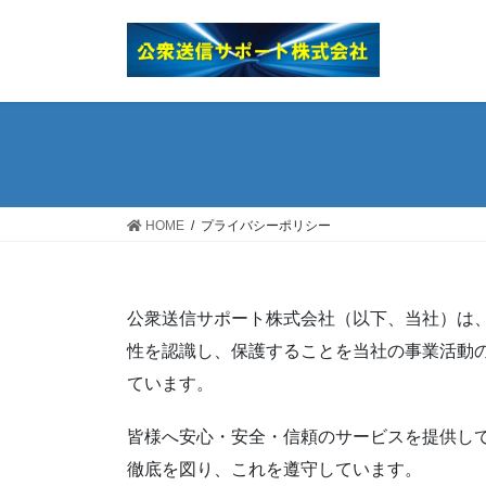
コ
ナ
ン
ビ
テ
ゲ
ン
ー
ツ
シ
へ
ョ
ス
ン
キ
に
ッ
移
HOME
プライバシーポリシー
プ
動
公衆送信サポート株式会社（以下、当社）は
性を認識し、保護することを当社の事業活動
ています。
皆様へ安心・安全・信頼のサービスを提供し
徹底を図り、これを遵守しています。