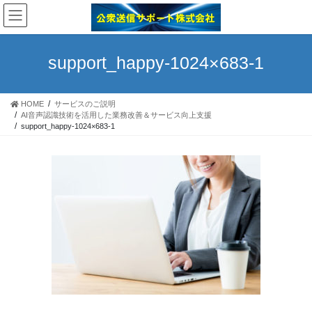
コ
ナ
ン
ビ
テ
ゲ
ン
ー
support_happy-1024×683-1
ツ
シ
へ
ョ
ス
ン
HOME
サービスのご説明
キ
に
AI音声認識技術を活用した業務改善＆サービス向上支援
ッ
移
support_happy-1024×683-1
プ
動