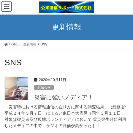
コ
ナ
ン
ビ
テ
ゲ
ン
ー
更新情報
ツ
シ
へ
ョ
ス
ン
HOME
更新情報
SNS
キ
に
ッ
移
プ
動
SNS
2020年10月17日
お知らせ
災害に強いメディア！
「災害時における情報通信の在り方に関する調査結果」（総務省:
平成２４年３月７日）によると東日本大震災（同年３月１１日：
対象は被災者及び現地ボランティア）において 震災発生時に利用
したメディアの中で、ラジオの評価が高かった […]